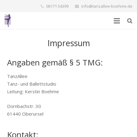
06171 54399
info@tanzallee-boehme.de
Startseite
Impressum
Tanzstile
Angaben gemäß § 5 TMG:
Über uns
TanzAllee
Galerie
Tanz- und Ballettstudio
Philosophie & Pädagogik
Leitung: Kerstin Boehme
Kursplan & Gebühren
Dornbachstr. 30
61440 Oberursel
Kontakt
Kontakt: