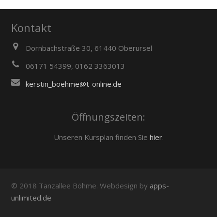
Kontakt
Dornbachstraße 30, 61440 Oberursel
06171 54399, 0162 3363013
kerstin_boehme@t-online.de
Öffnungszeiten:
Unseren Kursplan finden Sie
hier
.
© 2018 Tanzallee Böhme. Webdesign by
apps-
unlimited.de